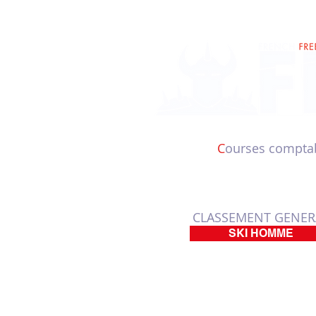
C
ourses comptab
CLASSEMENT GENER
SKI HOMME