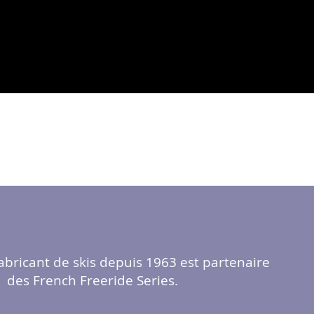
abricant de skis depuis 1963 est partenaire
des French Freeride Series.
 encore la marque vous réserve quelques