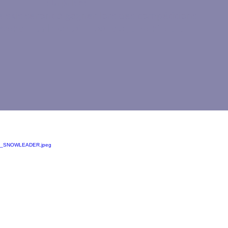
surprises.
 skis seront à gagner lors des compétitions
World qualifier et Freeride Junior Tour.