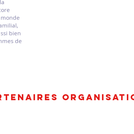
la
core
e monde
milial,
ssi bien
gammes de
RTENAIRES organisati